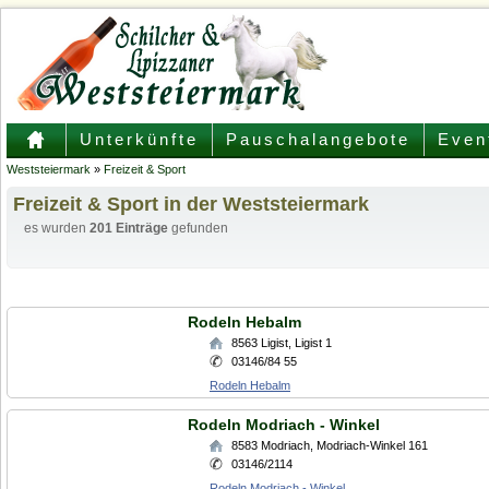
Unterkünfte
Pauschalangebote
Even
Weststeiermark
»
Freizeit & Sport
Freizeit & Sport in der Weststeiermark
es wurden
201 Einträge
gefunden
Rodeln Hebalm
8563
Ligist
,
Ligist 1
03146/84 55
Rodeln Hebalm
Rodeln Modriach - Winkel
8583
Modriach
,
Modriach-Winkel 161
03146/2114
Rodeln Modriach - Winkel