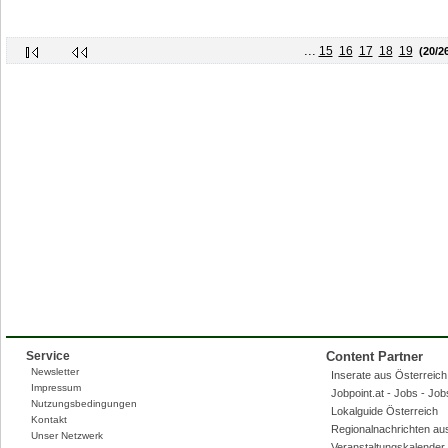
...
15
16
17
18
19
(20/2
Service
Content Partner
Newsletter
Inserate aus Österreich,
Impressum
Jobpoint.at - Jobs - Jo
Nutzungsbedingungen
Lokalguide Österreich
Kontakt
Regionalnachrichten au
Unser Netzwerk
Veranstaltungskalender