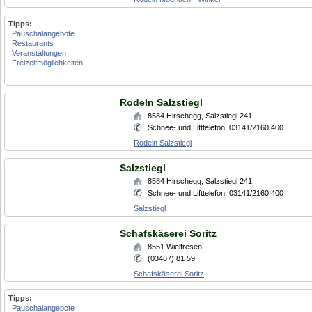
Tipps:
Pauschalangebote
Restaurants
Veranstaltungen
Freizeitmöglichkeiten
Rodeln Salzstiegl
8584
Hirschegg
,
Salzstiegl 241
Schnee- und Lifttelefon: 03141/2160 400
Rodeln Salzstiegl
Salzstiegl
8584
Hirschegg
,
Salzstiegl 241
Schnee- und Lifttelefon: 03141/2160 400
Salzstiegl
Schafskäserei Soritz
8551
Wielfresen
(03467) 81 59
Schafskäserei Soritz
Tipps:
Pauschalangebote