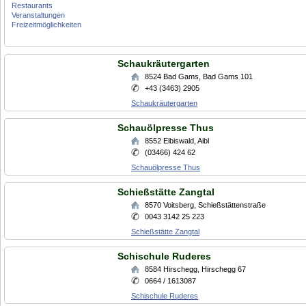
Restaurants
Veranstaltungen
Freizeitmöglichkeiten
Schaukräutergarten
8524
Bad Gams
,
Bad Gams 101
+43 (3463) 2905
Schaukräutergarten
Schauölpresse Thus
8552
Eibiswald
,
Aibl
(03466) 424 62
Schauölpresse Thus
Schießstätte Zangtal
8570
Voitsberg
,
Schießstättenstraße
0043 3142 25 223
Schießstätte Zangtal
Schischule Ruderes
8584
Hirschegg
,
Hirschegg 67
0664 / 1613087
Schischule Ruderes