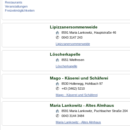
Restaurants
Veranstaltungen
Freizeitmöglichkeiten
Lipizzanersommerweide
8591
Maria Lankowitz
,
Hauptstraße 46
0043 3147 243
Lipizzanersommerweide
Löscherkapelle
8551
Wielfresen
Löscherkapelle
Mago - Käserei und Schäferei
8530
Hollenegg
,
Hohlbach 97
+43 (3462) 5210
Mago - Käserei und Schäferei
Maria Lankowitz - Altes Almhaus
8591
Maria Lankowitz
,
Puchbacher Straße 204
0043 3144 3484
Maria Lankowitz - Altes Almhaus