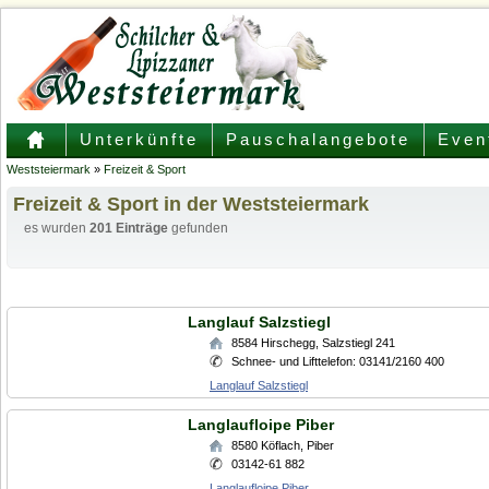
Unterkünfte
Pauschalangebote
Even
Weststeiermark
»
Freizeit & Sport
Freizeit & Sport in der Weststeiermark
es wurden
201 Einträge
gefunden
Langlauf Salzstiegl
8584
Hirschegg
,
Salzstiegl 241
Schnee- und Lifttelefon: 03141/2160 400
Langlauf Salzstiegl
Langlaufloipe Piber
8580
Köflach
,
Piber
03142-61 882
Langlaufloipe Piber