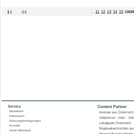
...
11
12
13
14
15
(16/26
Service
Content Partner
Newsletter
Inserate aus Österreich,
Impressum
Jobpoint.at - Jobs - Jo
Nutzungsbedingungen
Lokalguide Österreich
Kontakt
Regionalnachrichten au
Unser Netzwerk
Veranstaltungskalender