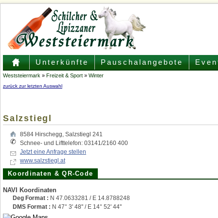
Unterkünfte
Pauschalangebote
Even
Weststeiermark
»
Freizeit & Sport
»
Winter
zurück zur letzten Auswahl
Salzstiegl
8584
Hirschegg
,
Salzstiegl 241
Schnee- und Lifttelefon: 03141/2160 400
Jetzt eine Anfrage stellen
www.salzstiegl.at
Koordinaten & QR-Code
NAVI Koordinaten
Deg Format :
N
47.0633281
/ E
14.8788248
DMS Format :
N 47° 3' 48'' / E 14° 52' 44''