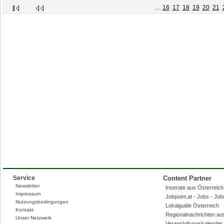
...
16
17
18
19
20
21
Service
Content Partner
Newsletter
Inserate aus Österreich,
Impressum
Jobpoint.at - Jobs - Jo
Nutzungsbedingungen
Lokalguide Österreich
Kontakt
Regionalnachrichten au
Unser Netzwerk
Veranstaltungskalender