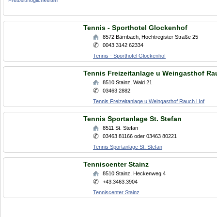
Freizeitmöglichkeiten
Tennis - Sporthotel Glockenhof
8572
Bärnbach
,
Hochtregister Straße 25
0043 3142 62334
Tennis - Sporthotel Glockenhof
Tennis Freizeitanlage u Weingasthof Ra
8510
Stainz
,
Wald 21
03463 2882
Tennis Freizeitanlage u Weingasthof Rauch Hof
Tennis Sportanlage St. Stefan
8511
St. Stefan
03463 81166 oder 03463 80221
Tennis Sportanlage St. Stefan
Tenniscenter Stainz
8510
Stainz
,
Heckenweg 4
+43.3463.3904
Tenniscenter Stainz