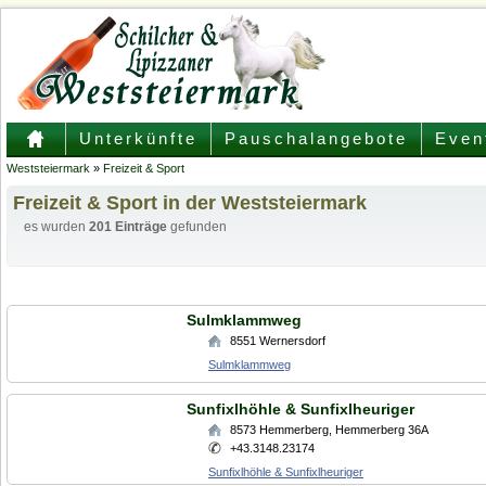
Unterkünfte
Pauschalangebote
Even
Weststeiermark
»
Freizeit & Sport
Freizeit & Sport in der Weststeiermark
es wurden
201 Einträge
gefunden
Sulmklammweg
8551
Wernersdorf
Sulmklammweg
Sunfixlhöhle & Sunfixlheuriger
8573
Hemmerberg
,
Hemmerberg 36A
+43.3148.23174
Sunfixlhöhle & Sunfixlheuriger