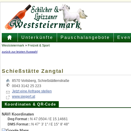
Unterkünfte
Pauschalangebote
Even
Weststeiermark
»
Freizeit & Sport
zurück zur letzten Auswahl
Schießstätte Zangtal
8570
Voitsberg
,
Schießstättenstraße
0043 3142 25 223
Jetzt eine Anfrage stellen
www.siegert.at
Koordinaten & QR-Code
NAVI Koordinaten
Deg Format :
N
47.0504
/ E
15.14661
DMS Format :
N 47° 3' 1'' / E 15° 8' 48''