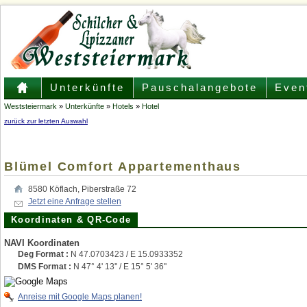
Unterkünfte
Pauschalangebote
Even
Weststeiermark
»
Unterkünfte
»
Hotels
»
Hotel
zurück zur letzten Auswahl
Blümel Comfort Appartementhaus
8580
Köflach
,
Piberstraße 72
Jetzt eine Anfrage stellen
Koordinaten & QR-Code
NAVI Koordinaten
Deg Format :
N
47.0703423
/ E
15.0933352
DMS Format :
N 47° 4' 13'' / E 15° 5' 36''
Anreise mit Google Maps planen!